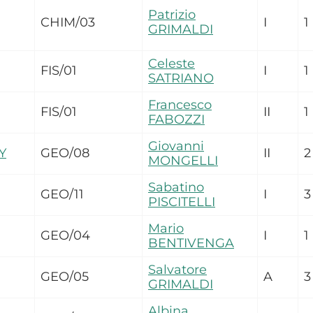
Patrizio
CHIM/03
I
1
GRIMALDI
Celeste
FIS/01
I
1
SATRIANO
Francesco
FIS/01
II
1
FABOZZI
Giovanni
Y
GEO/08
II
2
MONGELLI
Sabatino
GEO/11
I
3
PISCITELLI
Mario
GEO/04
I
1
BENTIVENGA
Salvatore
GEO/05
A
3
GRIMALDI
Albina