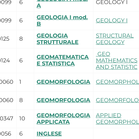
0099
6
GEOLOGY I
A
GEOLOGIA I mod.
0099
6
GEOLOGY I
B
GEOLOGIA
STRUCTURAL
125
8
STRUTTURALE
GEOLOGY
GEO
GEOMATEMATICA
0124
6
MATHEMATICS
E STATISTICA
AND STATISTIC
0060
1
GEOMORFOLOGIA
GEOMORPHOL
0060
8
GEOMORFOLOGIA
GEOMORFOLO
GEOMORFOLOGIA
APPLIED
0347
10
APPLICATA
GEOMORPHOL
0056
6
INGLESE