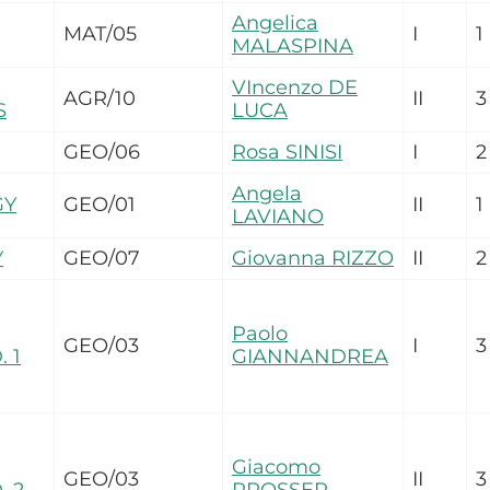
Angelica
MAT/05
I
1
MALASPINA
VIncenzo DE
AGR/10
II
3
S
LUCA
GEO/06
Rosa SINISI
I
2
Angela
GY
GEO/01
II
1
LAVIANO
Y
GEO/07
Giovanna RIZZO
II
2
Paolo
GEO/03
I
3
 1
GIANNANDREA
Giacomo
GEO/03
II
3