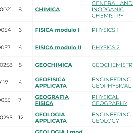
GENERAL AND
0021
8
CHIMICA
INORGANIC
CHEMISTRY
0054
6
FISICA modulo I
PHYSICS 1
0057
6
FISICA modulo II
PHYSICS 2
0258
8
GEOCHIMICA
GEOCHEMISTR
GEOFISICA
ENGINEERING
117
6
APPLICATA
GEOPHYSICAL
GEOGRAFIA
PHYSICAL
0055
7
FISICA
GEOGRAPHY
GEOLOGIA
ENGINEERING
0295
12
APPLICATA
GEOLOGY
GEOLOGIA I mod.