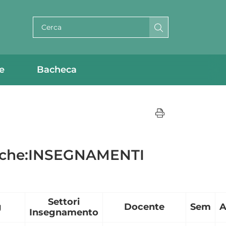
Cerca per testo
e
Bacheca
ogiche:INSEGNAMENTI
Settori
g
Docente
Sem
A
Insegnamento