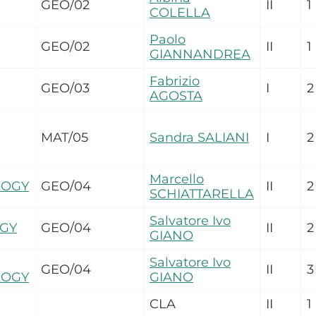
GEO/02
II
1
COLELLA
Paolo
GEO/02
II
1
GIANNANDREA
Fabrizio
GEO/03
I
2
AGOSTA
MAT/05
Sandra SALIANI
I
2
Marcello
OGY
GEO/04
II
2
SCHIATTARELLA
Salvatore Ivo
GY
GEO/04
II
2
GIANO
Salvatore Ivo
GEO/04
II
3
OGY
GIANO
CLA
II
1