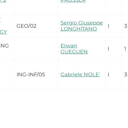
 2
PROSSER
Y
Sergio Giuseppe
GEO/02
I
3
LONGHITANO
GY
ING
Erwan
I
1
GUEGUEN
ING-INF/05
Gabriele NOLE'
I
3