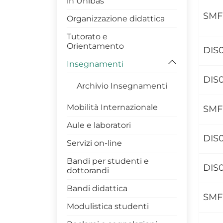
in Unibas
Dottorato di Ricerca DIS
SMF
Organizzazione didattica
Modulistica Dottorandi
Tutorato e
Orientamento
Master DIS
DIS
Insegnamenti
DIS
Archivio Insegnamenti
Mobilità Internazionale
SMF
Aule e laboratori
DIS0
Servizi on-line
Bandi per studenti e
DIS
dottorandi
Bandi didattica
SMF
Modulistica studenti