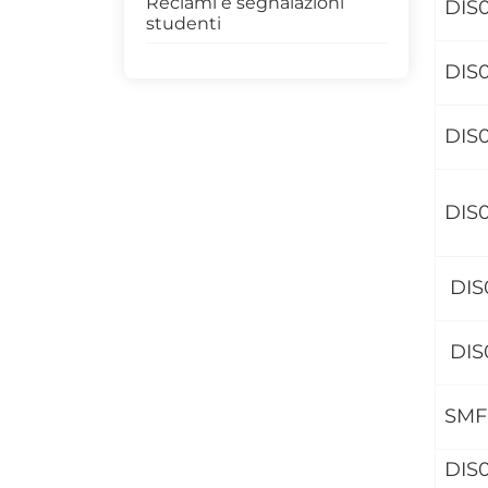
Reclami e segnalazioni
DIS
studenti
DIS
DIS0
DIS
DIS
DIS
SMF
DIS