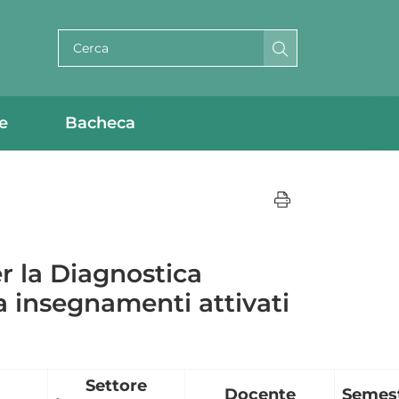
Cerca per testo
e
Bacheca
r la Diagnostica
a insegnamenti attivati
Settore
Docente
Semes