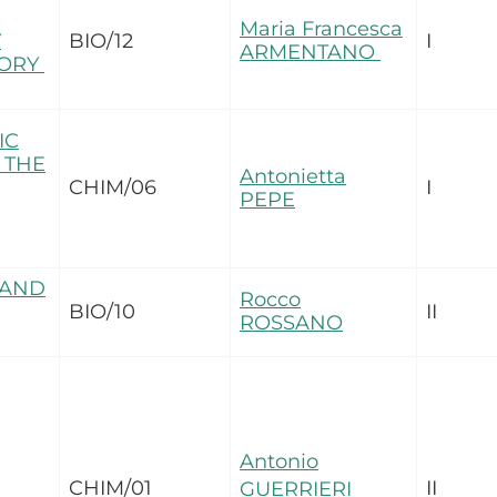
Maria Francesca
Y
BIO/12
I
ARMENTANO
TORY
IC
 THE
Antonietta
CHIM/06
I
PEPE
 AND
Rocco
BIO/10
II
ROSSANO
Antonio
CHIM/01
II
GUERRIERI