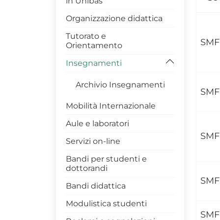
in Unibas
Dottorato di Ricerca DIS
Organizzazione didattica
Modulistica Dottorandi
Tutorato e
SMF
Orientamento
Master DIS
Insegnamenti
Archivio Insegnamenti
SMF
Mobilità Internazionale
Aule e laboratori
SMF
Servizi on-line
Bandi per studenti e
dottorandi
SMF
Bandi didattica
Modulistica studenti
SMF