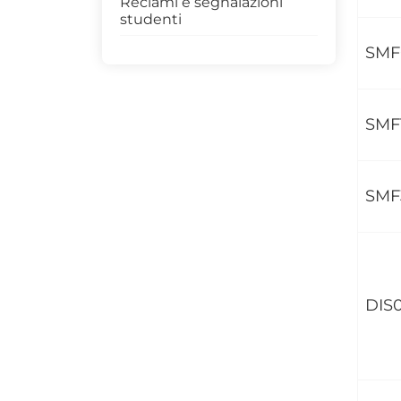
Reclami e segnalazioni
studenti
SMF
SMF
SMF
DIS0