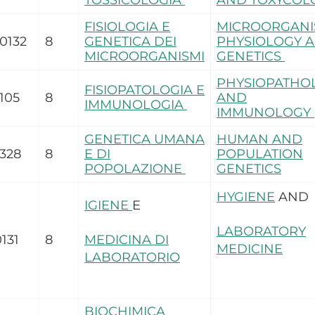
TOSSICOLOGIA
AND TOXYCOL
FISIOLOGIA E
MICROORGANI
0132
8
GENETICA DEI
PHYSIOLOGY 
MICROORGANISMI
GENETICS
PHYSIOPATHO
FISIOPATOLOGIA E
105
8
AND
IMMUNOLOGIA
IMMUNOLOGY
GENETICA UMANA
HUMAN AND
328
8
E DI
POPULATION
POPOLAZIONE
GENETICS
HYGIENE
AND
IGIENE
E
LABORATORY
131
8
MEDICINA DI
MEDICINE
LABORATORIO
BIOCHIMICA