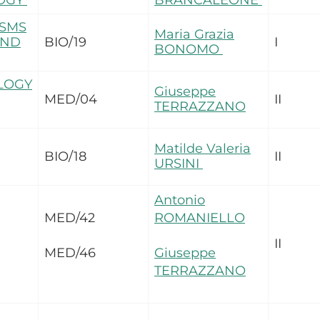
OGY
BRANCALEONE
SMS
Maria Grazia
AND
BIO/19
I
BONOMO
LOGY
Giuseppe
MED/04
II
TERRAZZANO
Matilde Valeria
BIO/18
II
URSINI
Antonio
MED/42
ROMANIELLO
II
MED/46
Giuseppe
TERRAZZANO