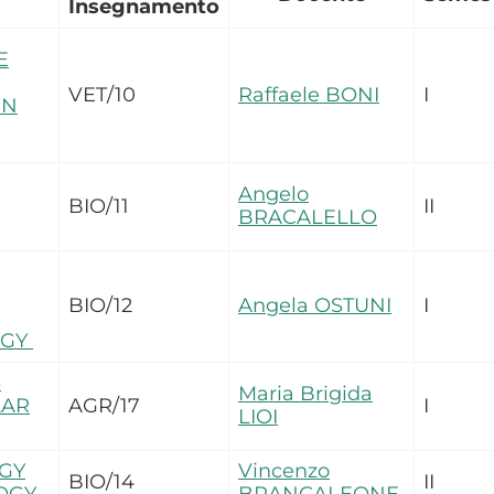
Insegnamento
E
VET/10
Raffaele BONI
I
IN
Angelo
BIO/11
II
BRACALELLO
BIO/12
Angela OSTUNI
I
OGY
S
Maria Brigida
LAR
AGR/17
I
LIOI
GY
Vincenzo
BIO/14
II