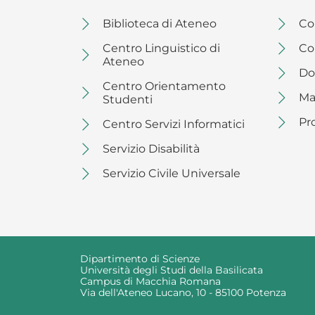
Biblioteca di Ateneo
Cor
Centro Linguistico di
Co
Ateneo
Dot
Centro Orientamento
Ma
Studenti
Pr
Centro Servizi Informatici
Servizio Disabilità
Servizio Civile Universale
Dipartimento di Scienze
Università degli Studi della Basilicata
Campus di Macchia Romana
Via dell'Ateneo Lucano, 10 - 85100 Potenza