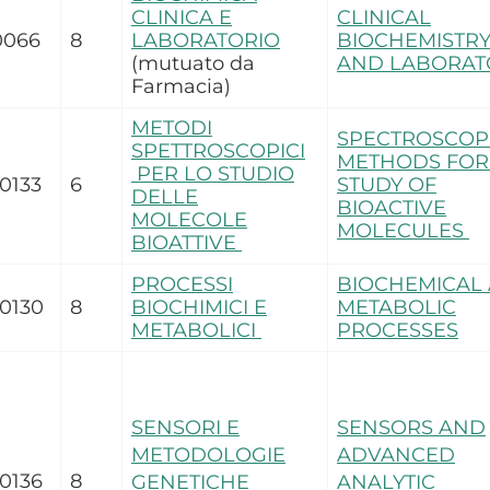
CLINICA E
CLINICAL
0066
8
LABORATORIO
BIOCHEMISTR
(mutuato da
AND LABORA
Farmacia)
METODI
SPECTROSCOP
SPETTROSCOPICI
METHODS FOR
PER LO STUDIO
0133
6
STUDY OF
DELLE
BIOACTIVE
MOLECOLE
MOLECULES
BIOATTIVE
PROCESSI
BIOCHEMICAL
0130
8
BIOCHIMICI E
METABOLIC
METABOLICI
PROCESSES
SENSORI E
SENSORS AND
METODOLOGIE
ADVANCED
0136
8
GENETICHE
ANALYTIC