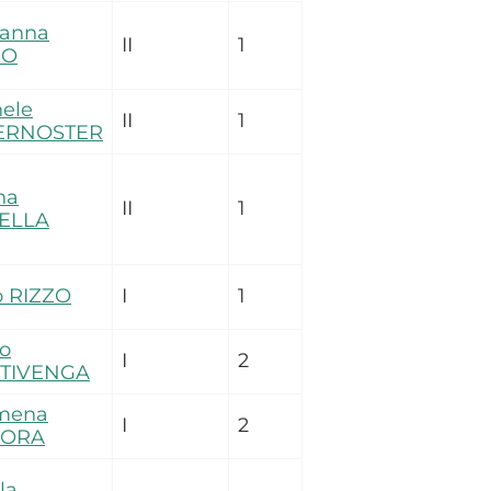
vanna
II
1
ZO
ele
II
1
ERNOSTER
na
II
1
ELLA
o RIZZO
I
1
o
I
2
TIVENGA
omena
I
2
ORA
la