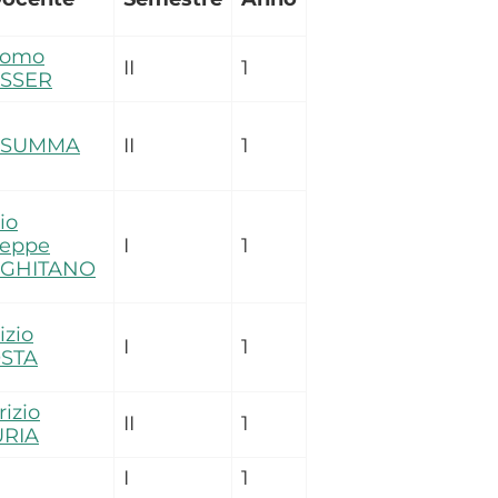
como
II
1
SSER
o SUMMA
II
1
io
seppe
I
1
GHITANO
izio
I
1
STA
izio
II
1
URIA
I
1