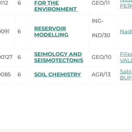
112
6
FOR THE
GEO/11
PE
ENVIRONMENT
ING-
RESERVOIR
0091
6
Nad
MODELLING
IND/30
SEIMOLOGY AND
Fili
00127
6
GEO/10
SEISMOTECTONIS
VAL
Sabi
0085
6
SOIL CHEMISTRY
AGR/13
BUF