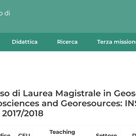
Didattica
Ricerca
Terza mission
so di Laurea Magistrale in Geos
sciences and Georesources: 
. 2017/2018
Teachi
ng
dice
CFU
Settore
D