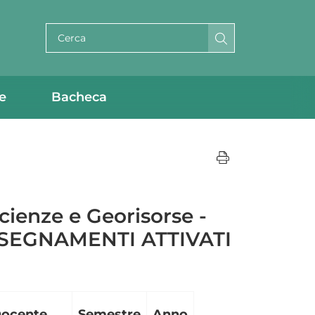
Cerca per testo
e
Bacheca
cienze e Georisorse -
INSEGNAMENTI ATTIVATI
ocente
Semestre
Anno