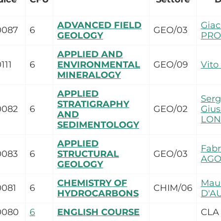
ADVANCED FIELD
Gia
0087
6
GEO/03
GEOLOGY
PRO
APPLIED AND
111
6
ENVIRONMENTAL
GEO/09
Vit
MINERALOGY
APPLIED
Serg
STRATIGRAPHY
0082
6
GEO/02
Giu
AND
LON
SEDIMENTOLOGY
APPLIED
Fabr
0083
6
STRUCTURAL
GEO/03
AGO
GEOLOGY
CHEMISTRY OF
Maur
0081
6
CHIM/06
HYDROCARBONS
D'A
0080
6
ENGLISH COURSE
CLA