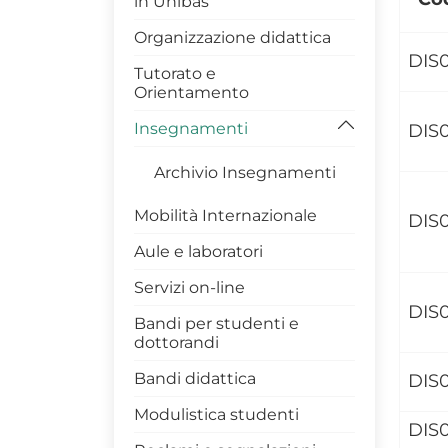
in Unibas
Dottorato di Ricerca DIS
Organizzazione didattica
DIS
Modulistica Dottorandi
Tutorato e
Orientamento
Master DIS
Insegnamenti
DIS0
Archivio Insegnamenti
Mobilità Internazionale
DIS
Aule e laboratori
Servizi on-line
DIS
Bandi per studenti e
dottorandi
Bandi didattica
DIS
Modulistica studenti
DIS