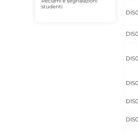
Reclami e segnalazioni
studenti
DIS
DIS
DIS
DIS
DIS
DIS