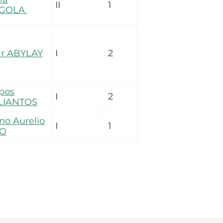
II
1
RGOLA
ir ABYLAY
I
2
ppos
I
2
LIANTOS
no Aurelio
I
1
O