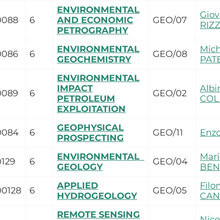
ENVIRONMENTAL
Gio
0088
6
AND ECONOMIC
GEO/07
RIZ
PETROGRAPHY
ENVIRONMENTAL
Mich
0086
6
GEO/08
GEOCHEMISTRY
PAT
ENVIRONMENTAL
IMPACT
Albi
0089
6
GEO/02
PETROLEUM
COL
EXPLOITATION
GEOPHYSICAL
0084
6
GEO/11
Enz
PROSPECTING
ENVIRONMENTAL
Mari
0129
6
GEO/04
GEOLOGY
BEN
APPLIED
Fil
00128
6
GEO/05
HYDROGEOLOGY
CAN
REMOTE SENSING
Nico